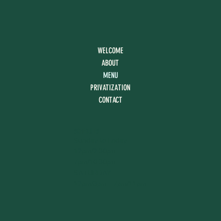
WELCOME
ABOUT
MENU
PRIVATIZATION
CONTACT
SCHEDULES
Sunday to Friday
12pm/2:30pm -
7pm/10:30pm
SATURDAY
12pm/3pm - 7pm/11pm