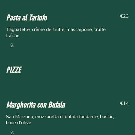
€23
Pasta al Tartufo
Tagliatelle, crème de truffe, mascarpone, truffe
fraîche
Vegan
PIZZE
Pâte à fermentation lente, sauce San Marzano, cuisson au
four traditionnel
€14
Margherita con Bufala
San Marzano, mozzarella di bufala fondante, basilic,
huile d'olive
Vegan