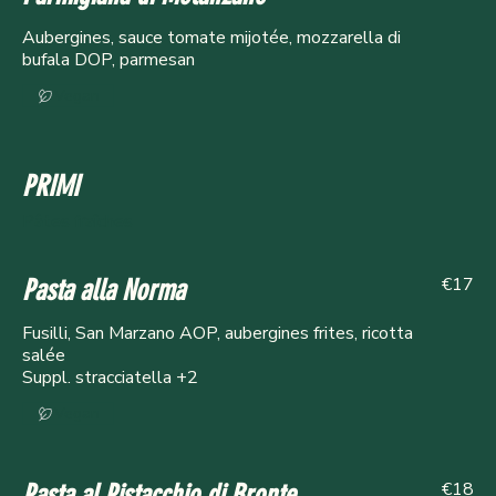
Aubergines, sauce tomate mijotée, mozzarella di
bufala DOP, parmesan
Vegan
PRIMI
Pâtes fraîches
€17
Pasta alla Norma
Fusilli, San Marzano AOP, aubergines frites, ricotta
salée
Suppl. stracciatella +2
Vegan
€18
Pasta al Pistacchio di Bronte